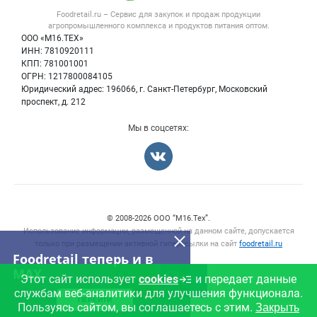
Форум
Foodretail.ru – Сервис для закупок и продаж
продукции
Оборудование для пищепрома
Политика обработки персональных данных
Вакансии
агропромышленного комплекса и продуктов питания
оптом.
Тара и упаковка
Для СМИ
ООО «М16.ТЕХ»
Блог
ИНН: 7810920111
Б/у оборудование
КПП: 781001001
Вакансии
ОГРН: 1217800084105
Юридический адрес: 196066, г. Санкт-Петербург, Московский
Информация о компаниях
проспект, д. 212
Карта объявлений
Мы в соцсетях:
Счетчики, авторское право, логотипы
© 2008‑2026 ООО “М16.Тех”.
Использование информации, размещенной на данном сайте, допускается
только при размещении активной гиперссылки на сайт
foodretail.ru
Foodretail теперь и в
MAX
Этот сайт использует
cookies
и передает данные
службам веб-аналитики для улучшения функционала.
ПЕРЕЙТИ
Пользуясь сайтом, вы соглашаетесь с этим.
Закрыть