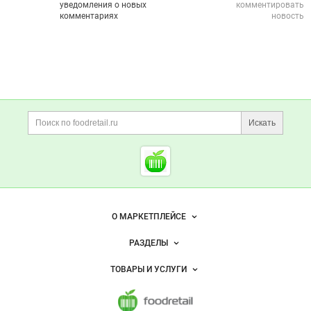
уведомления о новых
комментировать
комментариях
новость
Дополнительная информация
Поиск по сайту и ссы
Искать
Cсылки на полезные проект
Foodretail.ru
— продукты
питания
Важные разделы и контакты
Навигация по сайту
О МАРКЕТПЛЕЙСЕ
Новости Foodretail.ru
РАЗДЕЛЫ
Услуги и цены
Объявления
ТОВАРЫ И УСЛУГИ
Размещение рекламы
Каталог компаний
Напитки, соки, вода
Публичная оферта
Новости рынка
Услуги
Контактная информация