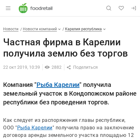
Раздел навигации по сайту foodretail.r
Частная фирма в Карелии пол
Новости
Разделы
Новости
Новости компаний
Карелия республика
Частная фирма в Карелии
получила землю без торгов
22 окт 2019, 10:39
2882
Компания "
Рыба Карелии
" получила
земельный участок в Кондопожском районе
республики без проведения торгов.
Как следует из распоряжения главы республики,
ООО "
Рыба Карелии
" получила право на заключение
договора аренды земельного участка площадью 12